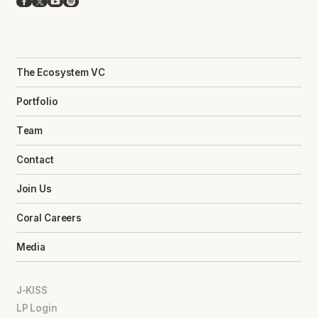
Facebook
X
YouTube
Spotify
The Ecosystem VC
Portfolio
Team
Contact
Join Us
Coral Careers
Media
J-KISS
LP Login