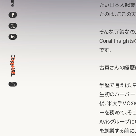
Share
たい日本人起業
たのは、ここの天
そんな冗談なの
Coral Ins
です。
Copy URL
Copied!
古賀さんの経歴
この記事のURLをコピー
学歴で言えば、
生初のハーバー
後、米大手VCのGl
ーを務めて、そこ
Avisグループに
を創業する前に