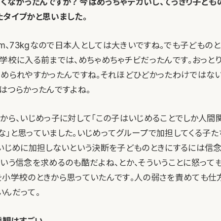
大きくなかったんですか？ 今はめっちゃデカいし、てっきり子ど
たタイプかと思いました。
cm、73kgなので日本人としては大きいですね。でも子どものと
中学校に入る前までは、めちゃめちゃチビだったんです。おっと
じめられやすかったんですね。それほどひどかったわけではな
のはつらかったんですよね。
きから、いじめっ子に対して「この子はいじめることでしか人間
な」と思っていました。いじめってグループで加担してくる子た
、いじめに加担しないという決断を子どものときにするには信
ういう信念を求めるのも酷だよね、とか、そういうことに怒って
を小学校のときから思っていたんです。人の弱さを責めても仕
いんだって。
の達観はすごい。