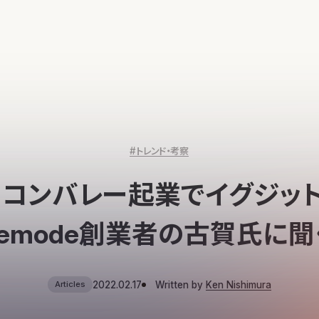
#トレンド・考察
リコンバレー起業でイグジット
ivemode創業者の古賀氏に聞く
2022.02.17
Written by
Ken Nishimura
Articles