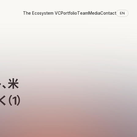
The Ecosystem VC
Portfolio
Team
Media
Contact
EN
、米
（1）