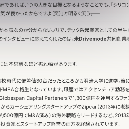
家であれば、1つの大きな目標となるようなことでも、「シリコ
気が良かったからですよ（笑）」と明るく笑う――。
か本気なのか分からないノリで、テック系起業家としての半生
ightsのインタビューに応えてくれたのは、米
Drivemode
共同創業
には不思議なほど振れ幅があります。
高校時代に偏差値30台だったところから明治大学に進学。後
ドMBA合格生となっています。職歴ではアクセンチュア勤務を
obespan Capital Partenersで1,300億円を運用する
からカーシェアリングスタートアップのZipcar（2013年に
約500億円でM&A済み）の海外戦略をリードするなど、2013年に
、投資家とスタートアップ経営の両方を経験されています。