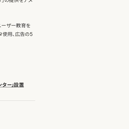
ー）」の提供をアメ
ユーザー教育を
タ使用、広告の5
センター」設置