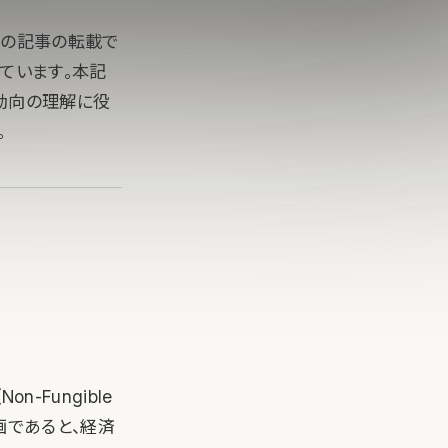
」の記事の転載で
しています。本記
最新動向の理解に役
。
-Fungible
画であると、経済