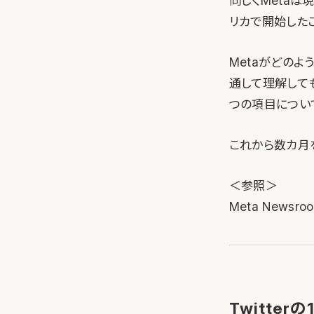
同じくMetaは現
リカで開始した
Metaがどの
通して理解しても
つの項目につい
これから数カ月
＜参照＞
Meta Newsro
Twitte