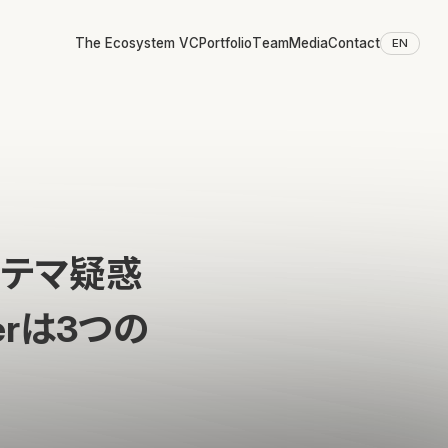
The Ecosystem VC
Portfolio
Team
Media
Contact
EN
kステマ疑惑
erは3つの