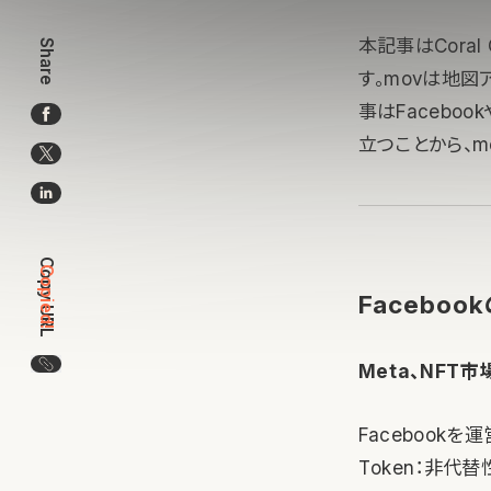
本記事はCoral 
Share
す。movは地
事はFaceboo
立つことから、mo
Copy URL
Copied!
Facebo
この記事のURLをコピー
Meta、NFT
Facebookを
Token：非