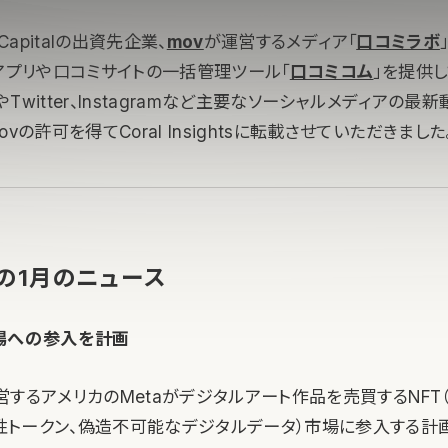
Capitalの出資先企業、
mov
が運営するメディア「
口コミラボ
図アプリや口コミサイトの一括管理ツール「
口コミコム
」を提供
kやTwitter、Instagramなど主要なソーシャルメディアの
vの許可を得てCoral Insightsに転載させていただきました
okの1月のニュース
市場への参入を計画
運営するアメリカのMetaがデジタルアート作品を売買するNFT（Non
代替性トークン、偽造不可能なデジタルデータ）市場に参入する計