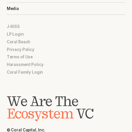
Media
J-KISS
LP Login
Coral Beach
Privacy Policy
Terms of Use
Harassment Policy
Coral Family Login
We Are The
Ecosystem
VC
© Coral Capital, Inc.