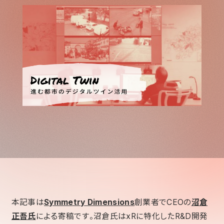
本記事は
Symmetry Dimensions
創業者でCEOの
沼倉
正吾氏
による寄稿です。沼倉氏はxRに特化したR&D開発