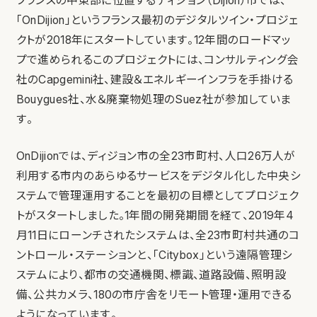
フランスの中東部に位置するディジョン（Dijion）市では、
「OnDijion」というフランス最初のデジタルツイン・プロジェ
クトが2018年にスタートしています。12年間のロードマッ
プで進められるこのプロジェクトには、コンサルティング会
社のCapgemini社、建設＆エネルギーインフラを手掛ける
Bouygues社、水＆廃棄物処理のSuez社が参加していま
す。
OnDijionでは、ディジョン市の全23市町村、人口26万人が
利用する市内のあらゆるサービスをデジタル化した中央シ
ステムで管理運用することを最初の目標としてプロジェク
トがスタートしました。1年間の開発期間を経て、2019年4
月11日にローンチされたシステムは、全23市町村共通のコ
ントロール・ステーションと、「Citybox」という遠隔管理シ
ステムにより、都市の交通機関、標識、道路設備、照明設
備、公共カメラ、180の市庁舎をリモート管理・運用できる
ようになっています。