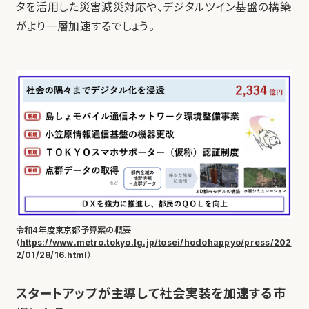
タを活用した災害減災対応や、デジタルツイン基盤の構築
がより一層加速するでしょう。
令和4年度東京都予算案の概要
（
https://www.metro.tokyo.lg.jp/tosei/hodohappyo/press/202
2/01/28/16.html
）
スタートアップが主導して社会実装を加速する市