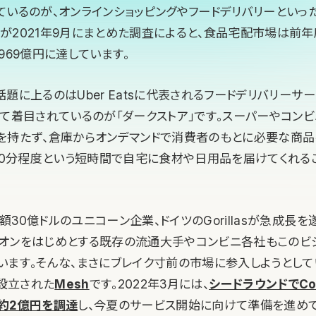
ているのが、オンラインショッピングやフードデリバリーといっ
が2021年9月にまとめた調査によると、食品宅配市場は前
4,969億円に達しています。
題に上るのはUber Eatsに代表されるフードデリバリーサ
して着目されているのが「ダークストア」です。スーパーやコンビ
を持たず、倉庫からオンデマンドで消費者のもとに必要な商
ら30分程度という短時間で自宅に食材や日用品を届けてくれる
30億ドルのユニコーン企業、ドイツのGorillasが急成長を
オンをはじめとする既存の流通大手やコンビニ各社もこのビ
います。そんな、まさにブレイク寸前の市場に参入しようとして
に設立された
Mesh
です。2022年3月には、
シードラウンドでCora
約2億円を調達
し、今夏のサービス開始に向けて準備を進めて