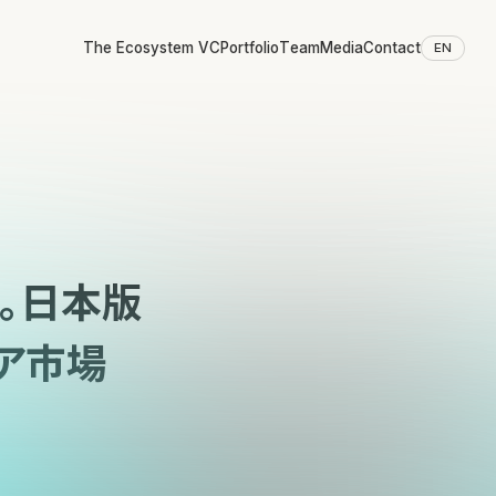
The Ecosystem VC
Portfolio
Team
Media
Contact
EN
。日本版
トア市場