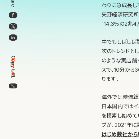
Share
わりに急成長し
矢野経済研究所
114.3％の2兆
中でもしばしば話
次のトレンドと
Copy URL
のような実店舗
Copied!
スで、10分か
ります。
この記事のURLをコピー
海外では時価総額
日本国内ではイ
を模索し始めて
プが、2021年
はじめ数社から