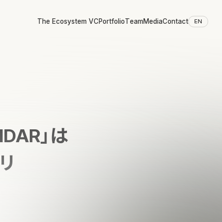
The Ecosystem VC
Portfolio
Team
Media
Contact
EN
DAR」は
リ