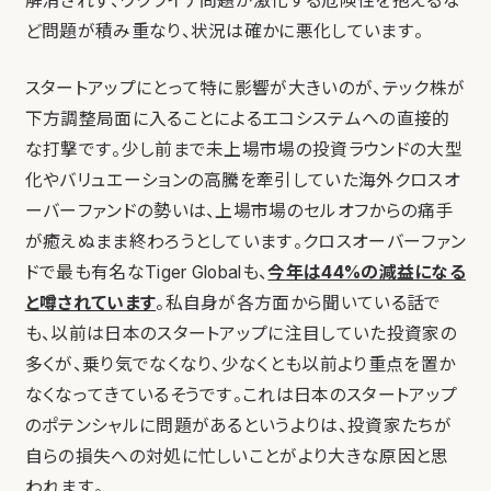
解消されず、ウクライナ問題が激化する危険性を抱えるな
ど問題が積み重なり、状況は確かに悪化しています。
スタートアップにとって特に影響が大きいのが、テック株が
下方調整局面に入ることによるエコシステムへの直接的
な打撃です。少し前まで未上場市場の投資ラウンドの大型
化やバリュエーションの高騰を牽引していた海外クロスオ
ーバーファンドの勢いは、上場市場のセルオフからの痛手
が癒えぬまま終わろうとしています。クロスオーバーファン
ドで最も有名なTiger Globalも、
今年は44%の減益になる
と噂されています
。私自身が各方面から聞いている話で
も、以前は日本のスタートアップに注目していた投資家の
多くが、乗り気でなくなり、少なくとも以前より重点を置か
なくなってきているそうです。これは日本のスタートアップ
のポテンシャルに問題があるというよりは、投資家たちが
自らの損失への対処に忙しいことがより大きな原因と思
われます。