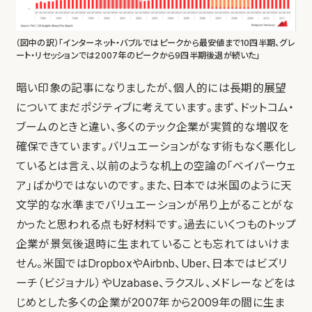
（図中の訳）「インターネット・バブルではピークから最安値まで10四半期、グレ
ート・リセッションでは2007年のピークから9四半期後退が続いた」
暗い印象の記事になりましたが、個人的には長期的展望
についてまだポジティブに考えています。まず、ドットコム・
ブームのときと違い、多くのテック企業が実質的な増収を
確保できています。バリュエーションがなす術もなく悪化し
ているとは言え、以前のような机上の空論の「ベイパーウェ
ア」ばかりではないのです。また、日本では米国のように天
文学的な水準までバリュエーションが吊り上がることがな
かったと思われる点も好材料です。過去にいくつものトップ
企業が景気後退時に生まれていることも忘れてはいけま
せん。米国ではDropboxやAirbnb、Uber、日本ではビズリ
ーチ（ビジョナル）やUzabase、ラクスル、メドレーなどをは
じめとした多くの企業が2007年から2009年の間に生ま