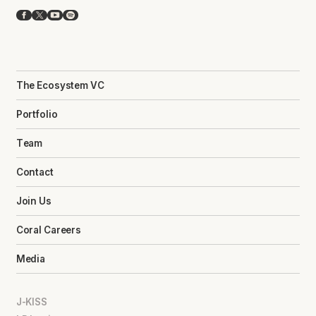
Facebook
X
YouTube
Spotify
The Ecosystem VC
Portfolio
Team
Contact
Join Us
Coral Careers
Media
J-KISS