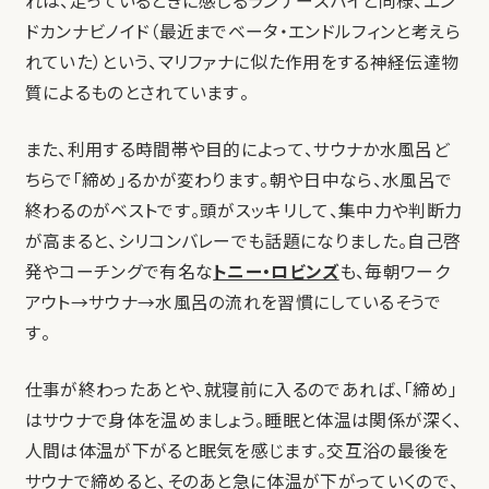
れは、走っているときに感じるランナーズハイと同様、エン
ドカンナビノイド（最近までベータ・エンドルフィンと考えら
れていた）という、マリファナに似た作用をする神経伝達物
質によるものとされています。
また、利用する時間帯や目的によって、サウナか水風呂ど
ちらで「締め」るかが変わります。朝や日中なら、水風呂で
終わるのがベストです。頭がスッキリして、集中力や判断力
が高まると、シリコンバレーでも話題になりました。自己啓
発やコーチングで有名な
トニー・ロビンズ
も、毎朝ワーク
アウト→サウナ→水風呂の流れを習慣にしているそうで
す。
仕事が終わったあとや、就寝前に入るのであれば、「締め」
はサウナで身体を温めましょう。睡眠と体温は関係が深く、
人間は体温が下がると眠気を感じます。交互浴の最後を
サウナで締めると、そのあと急に体温が下がっていくので、