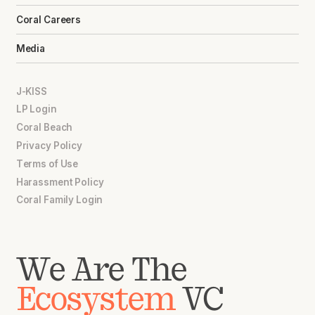
Coral Careers
Media
J-KISS
LP Login
Coral Beach
Privacy Policy
Terms of Use
Harassment Policy
Coral Family Login
We Are The
Ecosystem
VC