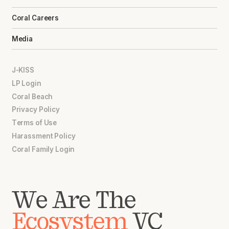
Coral Careers
Media
J-KISS
LP Login
Coral Beach
Privacy Policy
Terms of Use
Harassment Policy
Coral Family Login
We Are The
Ecosystem
VC