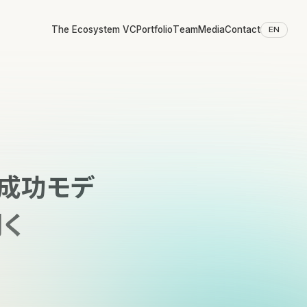
The Ecosystem VC
Portfolio
Team
Media
Contact
EN
て成功モデ
く