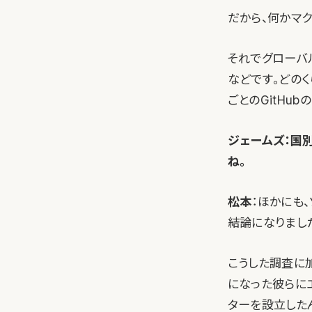
だから、何かマ
それでグローバル
などです。どの
ごとのGitHu
ジェームズ：国別
ね。
松本
：ほかにも、
結論になりまし
こうした調査に
になった彼らに
ターを設立した