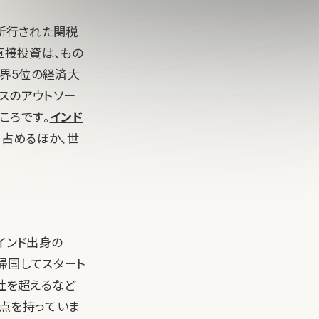
ら断行された関税
直接投資は、もの
世界5位の経済大
スのアウトソー
ころです。
インド
を占めるほか、世
くでインド出身の
帰国してスタート
社を超えるなど
拠点を持っていま