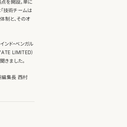
拠点を開設。単に
は「技術チームは
体制と、そのオ
、インド・ベンガル
E LIMITED）
を聞きました。
ナー兼編集長 西村