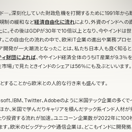
ンド―。深刻化していた財政危機を打開するために1991年か
規制の緩和など
経済自由化に流れ
により、外資のインドへの
に。その後はGDPが30年で10倍以上となり、今やインドは
す。この自由化の流れの中で、欧米IT企業の進出や業務プロセ
ョア開発が一大潮流となったことは、私たち日本人も良く知ると
ティ財団によれば
、今やインド経済全体のうちIT産業が9.3％
注市場」で見たときインドのシェアは56％にも及ぶといいます。
とすることから欧米との人的な行き来も盛んです。
rosoft、IBM、Twitter、Adobeのように米国テック企業の多
るほか、米国で学んだりキャリアを積んだテック系インド人材が
たり投資する流れが加速。ユニコーン企業数が2022年に100
ます。欧米のビッグテックや通信企業は、どこもインドに開発