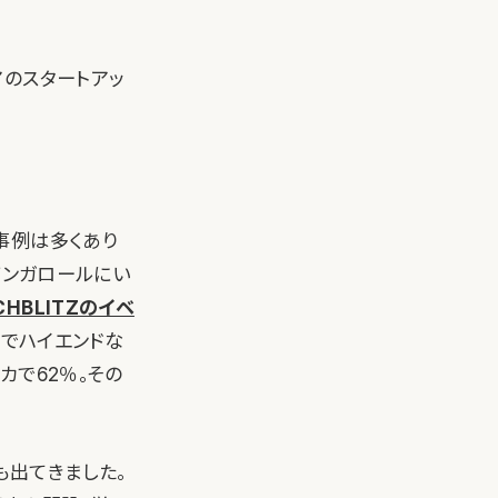
アのスタートアッ
事例は多くあり
バンガロールにい
CHBLITZのイベ
年でハイエンドな
カで62％。その
も出てきました。