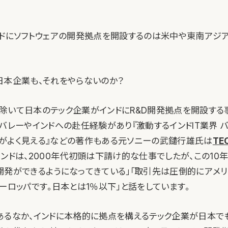
ンドにソフトウェアの開発拠点を開設するのは米中や東南アジ
。
日本企業も、それをやらないのか？
除いて日本のテック企業がインドにR&D開発拠点を開設する
ンバレーやインドへの赴任経験があり『激動するインドIT業界 
がよく見える』などの著作もある元ソニーの武鑓行雄氏は
TE
インドは、2000年代初頭は下請け的な仕事でしたが、この10
開発ができるようになってきている」「取引先は圧倒的にアメリ
ーロッパです。日本とは1％以下」と話をしています。
あるなか、インドに本格的に拠点を構えるテック企業が日本で