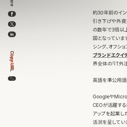
Share
約30年前のイ
引き下げや外資
の数年で3倍以上
国となっていま
シング、オフシ
Copy URL
ブランドエクイ
Copied!
界全体の「IT外
この記事のURLをコピー
英語を準公用語
GoogleやMic
CEOが活躍す
アップを起業し
活況を呈してい