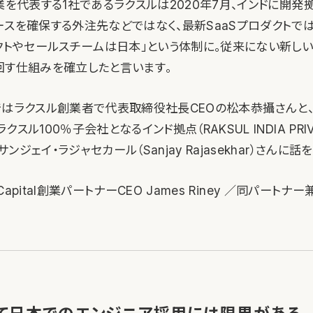
業を代表する1社であるラクスルは2020年7月、インドに開発
ースを確保する外注先などではなく、最新SaaSプロダクトで
ダクトやセールスチームは日本」という体制に。従来にない新しい
回す仕組みを確立したと言います。
pitalではラクスル創業者で代表取締役社長CEOの松本恭攝さんと
スル100％子会社となるインド拠点（RAKSUL INDIA PRIVAT
ジェイ・ラジャセカール（Sanjay Rajasekhar）さんに話
 Capital創業パートナーCEO James Riney ／同パート