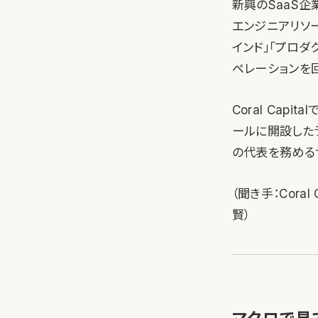
新興のSaaS企
エンジニアリソ
インド」「プロ
ペレーションを
Coral Ca
ールに開設したラク
の代表を務めるサン
（聞き手：Coral
賢）