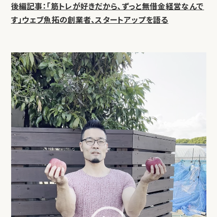
後編記事：「筋トレが好きだから、ずっと無借金経営なんで
す」ウェブ魚拓の創業者、スタートアップを語る
動
画
プ
レ
ー
ヤ
ー