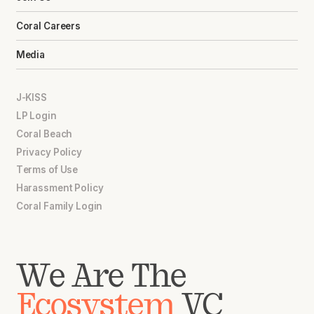
Coral Careers
Media
J-KISS
LP Login
Coral Beach
Privacy Policy
Terms of Use
Harassment Policy
Coral Family Login
We Are The
Ecosystem
VC