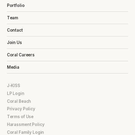
Portfolio
Team
Contact
Join Us
Coral Careers
Media
J-KISS
LP Login
Coral Beach
Privacy Policy
Terms of Use
Harassment Policy
Coral Family Login