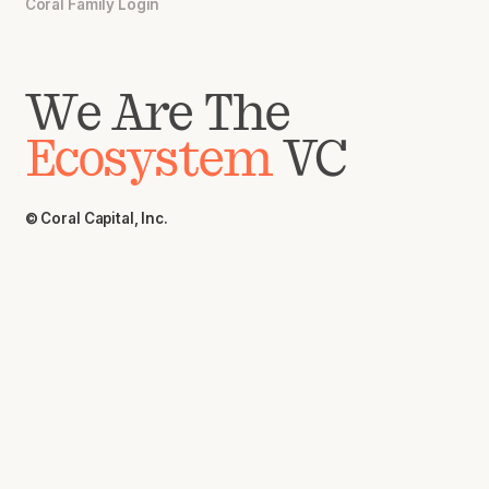
Coral Family Login
We Are The
Ecosystem
VC
© Coral Capital, Inc.