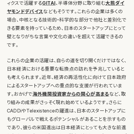
ィクスで活躍する
GITAI
、半導体分野に取り組む
大熊ダイ
ヤモンドデバイス
などもそうです。これらの企業は多くの
場合、中核となる技術的・科学的な部分で他社と差別化で
きる要素を持っているため、日本のスタートアップにとって
壁となりがちな言葉や文化の違いを超えて活躍できるの
です。
これらの企業の活躍は、自らの道を切り開くだけではなく、
日本経済における重要な転換点の訪れを予兆していると
も考えられます。近年、経済の再活性化に向けて日本政府
によるスタートアップへの重点的な支援が行われていま
す。おかげで
海外機関投資家からの関心が高まる
など、取
り組みの成果がさっそく現れ始めているようです。さらに
CADDiやTelexistenceの躍進は、日本のスタートアップに
もグローバルで戦えるポテンシャルがあることを示すもの
であり、彼らの米国進出は日本経済にとっても大きな前進