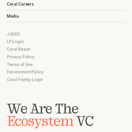
Coral Careers
Media
J-KISS
LP Login
Coral Beach
Privacy Policy
Terms of Use
Harassment Policy
Coral Family Login
We Are The
Ecosystem
VC