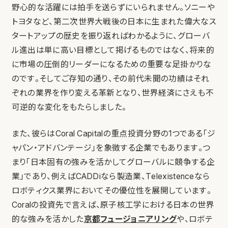
野心的な活躍には拍手を送らずにいられません。ソニーや
トヨタなど、第二次世界大戦後の日本に生まれた偉大なス
タートアップの歴史を振り返ればわかるように、グローバ
ル進出は単に高い目標として掲げるものではなく、将来的
に市場の圧倒的リーダーになるための重要な足掛かりな
のです。そしてご存知の通り、その前代未聞の功績はそれ
ぞれの業界を作り変える革新となり、世界経済にさえも不
可逆的な変化をもたらしました。
また、彼らは
Coral Capital
の重点投資分野の1つである「ジ
ャパン・アドバンテージ」を象徴する企業でもあります。つ
まり「日本固有の強みを活かしてグローバルに競争する企
業」であり、例えばCADDiなら製造業、Telexistenceなら
ロボティクス業界においてその優位性を展開しています。
Coralの投資先で言えば、原子核工学における日本の世界
的な強みを活かした
京都フュージョニアリング
や、ロボテ