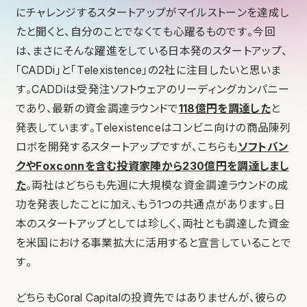
にチャレンジするスタートアップがマイルストーンを達成し
たと聞くと、自分のことでなくても心躍るものです。今回
は、まさにそんな躍進をしている日本発のスタートアップ、
「CADDi」と「Telexistence」の2社に注目したいと思いま
す。CADDiは受発注ソフトウェアのリーディングカンパニー
であり、最新の資金調達ラウンドで
118億円を調達した
と
発表しています。Telexistenceはコンビニ向けの商品陳列
ロボを開発するスタートアップですが、こちらも
ソフトバン
クやFoxconnを含む投資家陣から230億円を調達しまし
た
。両社はどちらも先週に大規模な資金調達ラウンドの成
功を発表したことに加え、もう1つの共通点があります。日
本のスタートアップとしては珍しく、両社とも調達した資金
を米国における事業拡大に活用すると宣言していることで
す。
どちらもCoral Capitalの投資先ではありませんが、彼らの