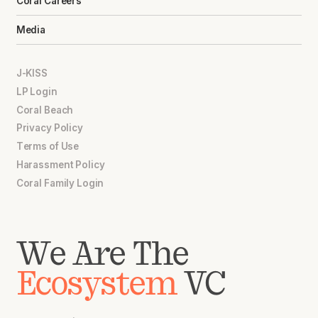
Coral Careers
Media
J-KISS
LP Login
Coral Beach
Privacy Policy
Terms of Use
Harassment Policy
Coral Family Login
We Are The
Ecosystem
VC