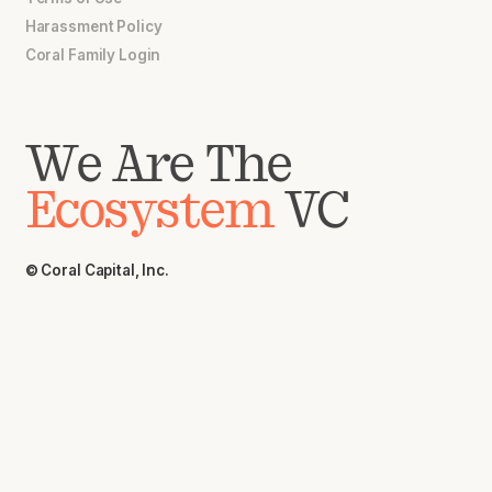
Harassment Policy
Coral Family Login
We Are The
Ecosystem
VC
© Coral Capital, Inc.