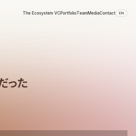
The Ecosystem VC
Portfolio
Team
Media
Contact
EN
年だった