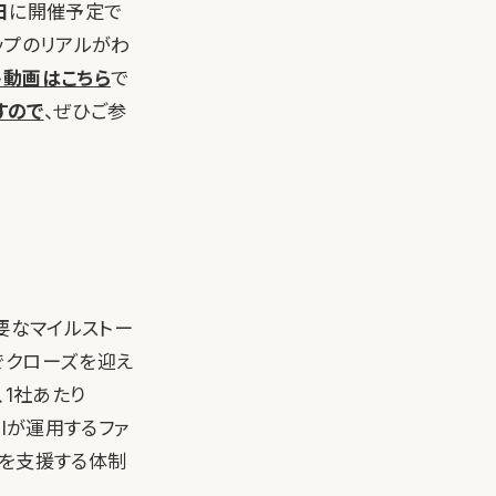
日
に開催予定で
ップのリアルがわ
ト動画はこちら
で
すので
、ぜひご参
な重要なマイルストー
でクローズを迎え
、1社あたり
alが運用するファ
プを支援する体制