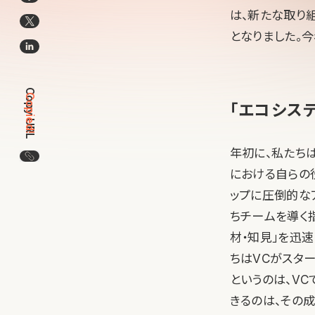
は、新たな取り組
となりました。
Copy URL
Copied!
「エコシス
年初に、私たちは
この記事のURLをコピー
における自らの
ップに圧倒的な
ちチームを導く
材・知見」を迅
ちはVCがスタ
というのは、V
きるのは、その