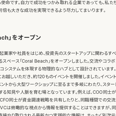
力する使命です。自力で成功をつかみ取れる企業であっても、私た
、何倍も大きな成功を実現できるよう尽力してまいります。
Beach」をオープン
、起業家や社員をはじめ、投資先のスタートアップに関わるす
スペース「Coral Beach」をオープンしました。交流やコラ
エコシステムを体現する物理的なハブとして設計されています
にお越しいただき、約120ものイベントを開催しました。イベン
ベントから大型ワークショップに至るまで多岐にわたり、スター
する知見や人脈を育む場となっています。例えば、COO同士
、CFO同士が資金調達戦略を共有したりと、同職種間での交
ちVCは俯瞰的な視点から情報を提供することはできますが、
直接やり取りされる最新かつ実践的な情報は、まったく別次