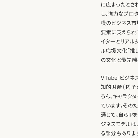
に広まったとされ
し、強力なプロダ
模のビジネス市
要素に支えられ
イターとリアル
ル応援文化「推し
の文化と最先端
VTuberビ
知的財産（IP）
ろん、キャラク
ています。その
通じて、自らI
ジネスモデルは、
る部分もあります