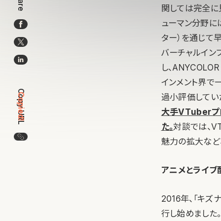
Share
関しては完全に
ューマン分野に
ター）を通じて早
バーチャルイン
し、ANYCOL
インメント界で
Copy URL
過小評価してい
Copied!
大手VTuber
た。
対談では、V
この記事のURLをコピー
魅力の拡大など
アニメとライブ
2016年、「キズ
行し始めました。