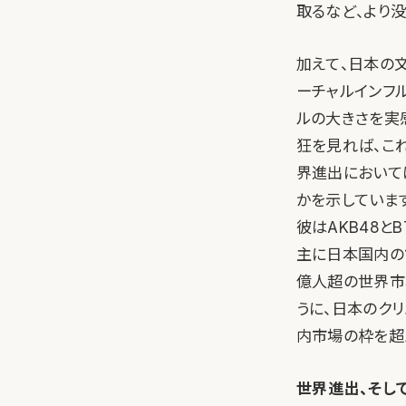
取るなど、より
加えて、日本の
ーチャルインフル
ルの大きさを実
狂を見れば、こ
界進出において
かを示しています
彼はAKB48と
主に日本国内の1
億人超の世界市
うに、日本のク
内市場の枠を超
世界進出、そし