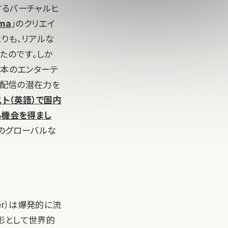
するバーチャルヒ
ma
」のクリエイ
よりも、リアルな
たのです。しか
日本のエンターテ
ブ配信の潜在力を
ト（英語）で国内
する機会を得まし
）のグローバルな
ber）は爆発的に流
の形として世界的