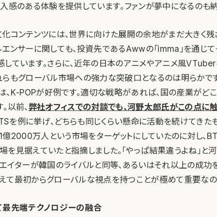
没入感のある体験を提供しています。ファンが夢中になるのも納
文化コンテンツには、世界に向けた展開の余地がまだ大きく残
エンサーに関しても、投資先であるAwwの「imma」を通じ
感しています。さらに、近年の日本のアニメやアニメ風VTube
れらもグローバル市場への強力な突破口となるのは明らかで
は、K-POPが好例です。適切な戦略があれば、国の産業がど
。以前、
弊社オフィスでの対談でも、河野太郎氏がこの点に
BTSを例に挙げ、どちらも同じくらい懸命に活動を続けてきたも
億2000万人という市場をターゲットにしていたのに対し、BT
場を見据えていたと指摘しました。「やっぱ結果違うよね」と
リエイターが韓国のライバルと同等、あるいはそれ以上の成功
えて最初からグローバルな視点を持つことが極めて重要なの
て最先端テクノロジーの融合