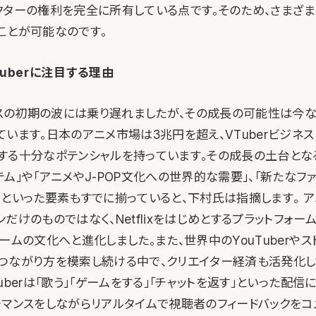
クターの権利を完全に所有している点です。そのため、さまざ
ことが可能なのです。
uberに注目する理由
ジネスの初期の波には乗り遅れましたが、その成長の可能性は今
います。日本のアニメ市場は3兆円を超え、VTuberビジネ
する十分なポテンシャルを持っています。その成長の土台とな
ム」や「アニメやJ-POP文化への世界的な需要」、「新たなフ
」といった要素もすでに揃っていると、下村氏は指摘します。 
だけのものではなく、Netflixをはじめとするプラットフォ
ームの文化へと進化しました。また、世界中のYouTuberや
つながり方を模索し続ける中で、クリエイター経済も活発化し
uberは「歌う」「ゲームをする」「チャットを返す」といった配信
ーマンスをしながらリアルタイムで視聴者のフィードバックをコ