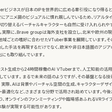
berビジネスが日本のIPを世界的に広める牽引役になり得る
でにアニメ調のビジュアルに慣れ親しんでいるため、リアルタイ
在に切り替えるバーチャルキャラクターも自然に受け入れられや
。実際に、Brave groupは海外支社を設立し、北米や欧州の
地域ごとの嗜好に合わせたVTuber事業を展開しています。
功した手法を再現するだけでなく、欧米や非日本語圏のアジア
出にも取り組んでいます。
スト生成から24時間稼働のAI VTuberまで、人工知能の活
しています。 まるで未来の話のようですが、その基盤となる
 実際、AIは背景やバーチャル空間の生成、キャラクターデザ
・最適化など、さまざまな分野で活用され始めています。今後さ
り、オンラインのファンミーティングや臨場感あふれるVRライ
体験が実現する可能性があります。