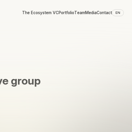
The Ecosystem VC
Portfolio
Team
Media
Contact
EN
 group