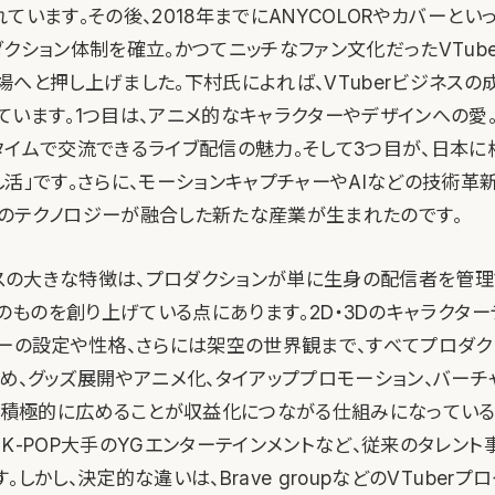
ています。その後、2018年までにANYCOLORやカバーと
クション体制を確立。かつてニッチなファン文化だったVTub
場へと押し上げました。下村氏によれば、VTuberビジネスの
ています。1つ目は、アニメ的なキャラクターやデザインへの愛。
タイムで交流できるライブ配信の魅力。そして3つ目が、日本に
活」です。さらに、モーションキャプチャーやAIなどの技術革
のテクノロジーが融合した新たな産業が生まれたのです。
ジネスの大きな特徴は、プロダクションが単に生身の配信者を管理
そのものを創り上げている点にあります。2D・3Dのキャラクタ
ターの設定や性格、さらには架空の世界観まで、すべてプロダク
ため、グッズ展開やアニメ化、タイアッププロモーション、バーチ
Pを積極的に広めることが収益化につながる仕組みになっている
K-POP大手のYGエンターテインメントなど、従来のタレン
。しかし、決定的な違いは、Brave groupなどのVTuberプ