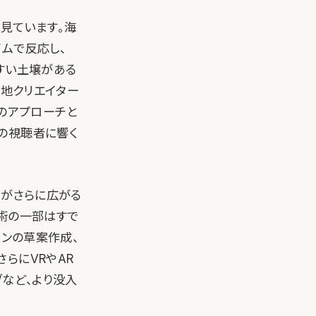
と見ています。海
ムで反応し、
すい土壌がある
現地クリエイター
そのアプローチと
の視聴者に響く
用がさらに広がる
技術の一部はすで
インの草案作成、
らにVRやAR
ブなど、より没入