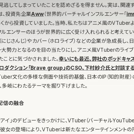
見逃してしまっていたことを認めざるを得ません。実は、関連
は、投資先企業
Aww
（世界的バーチャルインフルエンサー「
im
くから投資していました。当時、私たちはアニメ風のVTuber
フルエンサーのほうが世界的に広く受け入れられると考えてい
OR（にじさんじ）やカバー（ホロライブ）などの企業が急成長し、
一大勢力となるのを目の当たりにし、アニメ風VTuberのライ
たことに気づかされました。
幸いにも最近、弊社のポッドキャス
プロダクション「Brave group」のCSO、下村紗介氏と対談
Tuber文化の多様な側面や技術的基盤、日本のIP（知的財産
、多岐にわたるテーマを掘り下げました。
配信の融合
ナアイ」のデビューをきっかけに、VTuber（バーチャルYouTu
彼女の登場により、VTuberは新たなエンターテインメント