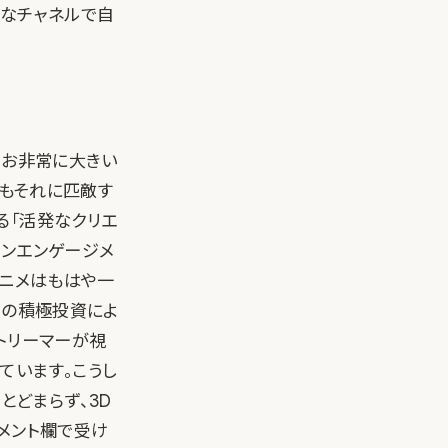
まなチャネルで自
なお非常に大きい
スもそれに匹敵す
る「活発なクリエ
ァンエンゲージメ
アニメはもはや一
ームの積極投資によ
ストリーマーが視
ています。こうし
にとどまらず、3D
メント欄で受け