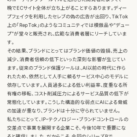
晩でECサイト全体が立ち上がることすらあります。ディー
プフェイクを利用したセレブの偽の広告が出回り、TikTok
上の「RepTok」のようなコミュニティでは模倣品や“デュー
プ”が堂々と販売され、広範な消費者層にリーチしていま
す。
その結果、ブランドにとってはブランド価値の毀損、売上の
減少、消費者信頼の低下といった深刻な影響が生じてい
ます。従来のブランド保護ツールは、AI以前の時代に作ら
れたため、依然として人手に頼るサービス中心のモデルに
依存しています。人員過多による低い利益率、度重なる所
有権の移転、コスト削減圧力によるサービス品質の低下が
常態化しています。こうした構造的な弱点にAIによる脅威
の加速が重なり、ブランドは十分に守られていません。
私たちにとって、IP・テクノロジー・ブランドコントロールの
交差点で事業を展開する企業こそ、今後10年で重要にな
ると確信しました。だからこそ、今回のシリーズBで