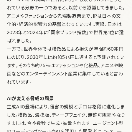
れている分野の一つであると、以前から認識してきました。
アニメやファッションから先端製造業まで、IPは日本の文
化的・経済的影響力の基盤となっています。実際、日本は
2023年と2024年に「国家ブランド指数」で世界第1位に選
ばれました。
一方で、世界全体では模倣品による損失が年間約60兆円
にのぼり、2030年には約105兆円に達すると予測されてい
ます。そのうち約75％はファッションや化粧品、アニメや映
画などのエンターテインメント産業に集中していると言わ
れています。
AIが変える脅威の風景
生成AIの登場により、侵害の規模と手口は格段に進化しま
した。模倣品、海賊版、ディープフェイク、無許可販売やなり
すましは、今や数秒で生成・拡散されます。エージェント型
のコーディングツールやAIを活用した開発者によって、一