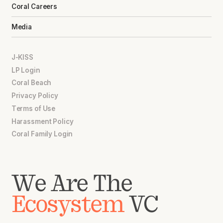
Coral Careers
Media
J-KISS
LP Login
Coral Beach
Privacy Policy
Terms of Use
Harassment Policy
Coral Family Login
We Are The
Ecosystem
VC