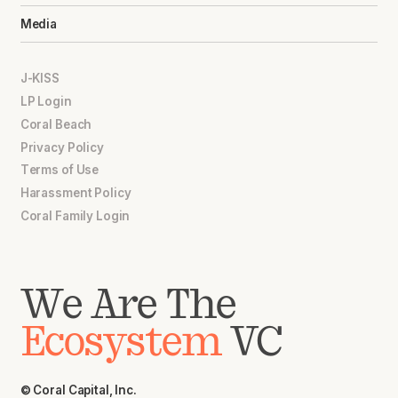
Media
J-KISS
LP Login
Coral Beach
Privacy Policy
Terms of Use
Harassment Policy
Coral Family Login
We Are The
Ecosystem
VC
© Coral Capital, Inc.