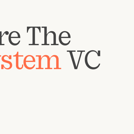
re The
ystem
VC