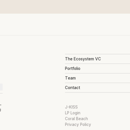
The Ecosystem VC
Portfolio
Team
Contact
ー
J-KISS
的
LP Login
Coral Beach
Privacy Policy