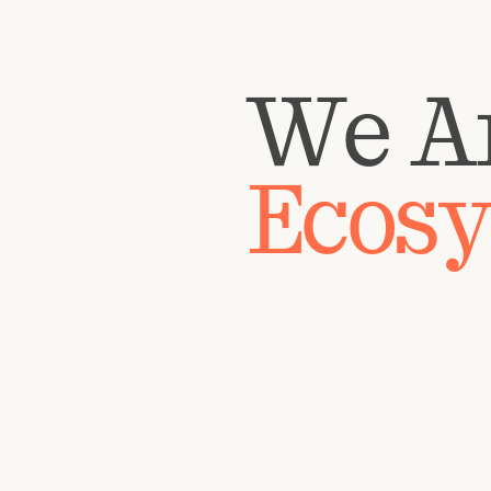
We A
Ecos