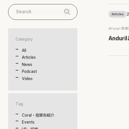
2
Articles
#Coral・投
Andu
Category
All
Articles
News
Podcast
Video
Tag
Coral・投資先紹介
Events