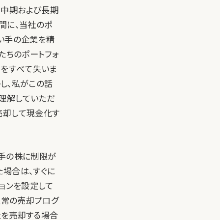
、中期および長期
間に、当社のポ
買い手の企業を精
たちのポートフォ
資をすべて失いま
かし、私がこの話
理解していただ
売却して現金化す
り手の株に制限が
た場合は、すぐに
ションを設定して
通常の売却プログ
社を売却する場合