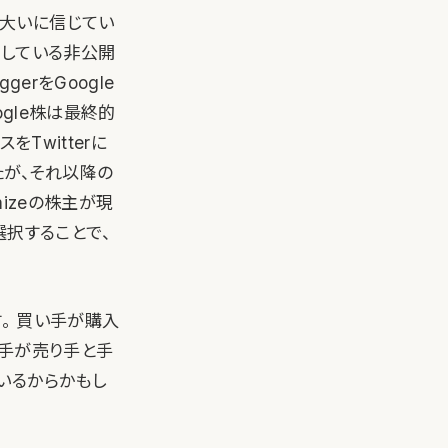
大いに信じてい
長している非公開
gerをGoogle
ogle株は最終的
Twitterに
したが、それ以降の
mizeの株主が現
選択することで、
。 買い手が購入
い手が売り手と手
いるからかもし