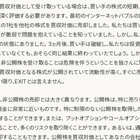
買収対価として受け取っている場合は、買い手の株式の短期
深く評価する必要があります。 最初のインターネットバブルの
業の1社を他社の株式を買収対価に売却しました。 私たちは
業が脆弱で問題を抱えていることを知っていました。 しかし、私
の状態にありました。 3ヵ月後、買い手は破綻し、私たちは投
していなくても、おそらく同じ結果に終わっていたでしょう。 し
、非公開株を受け取ることは危険を伴うということを皆さんに
。買収対価となる株式が公開されていて流動性が高く、すぐに
限り、EXITとは言えません。
、非公開株の売却とは大きく異なります。 公開株は、特に売
現金に非常に近いものです。 特に制限のない公開株を取得し
することができます。または、 プットオプションやコールオプ
ることで、多くのリスクを取り除くことができます。 あるいは、
却することもできます。 公開株を買収対価としてあなたの会