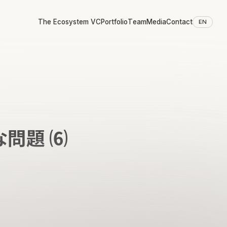
The Ecosystem VC
Portfolio
Team
Media
Contact
EN
問題 ⑹