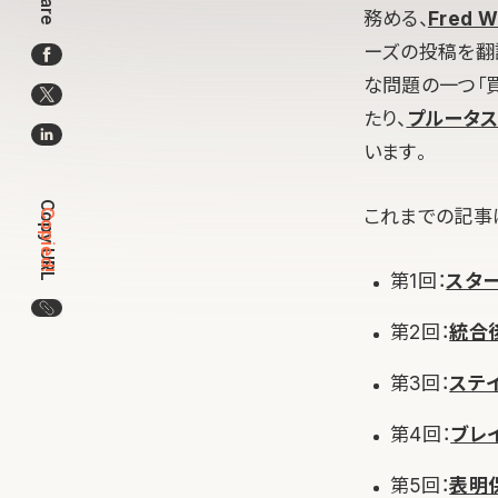
Share
務める、
Fred 
ーズの投稿を翻
な問題の一つ「
たり、
プルータス
います。
Copy URL
これまでの記事
Copied!
第1回：
スタ
この記事のURLをコピー
第2回：
統合
第3回：
ステ
第4回：
ブレ
第5回：
表明