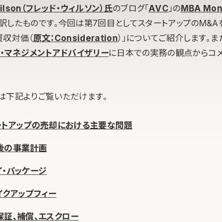
Wilson（フレッド・ウィルソン）氏
のブログ「
AVC
」の
MBA Mon
訳したものです。今回は第7回目としてスタートアップのM&A
買収対価（
原文：Consideration
）」についてご紹介します。
・マネジメントアドバイザリー
に日本での実務の観点からコ
は下記よりご覧いただけます。
ートアップの売却における主要な問題
後の事業計画
イ・パッケージ
イクアップフィー
保証、補償、エスクロー