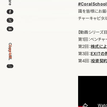
Share
#CoralSchool
識を皆様にお届
チャーキャピタル
【動画シリーズ目
第1回：ベンチ
Copy URL
第2回：
株式に
Copied!
第3回：
EXIT
第4回：
投資契約
この記事のURLをコピー