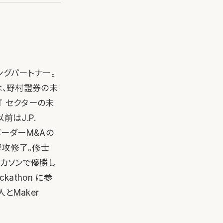
ージングパートナー。
は、野村證券の未
T セクターの未
はJ.P.
ボーダーM&Aの
専攻修了。修士
ッカソンで優勝し
kathon に参
とMaker