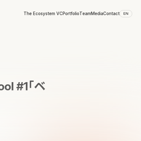
The Ecosystem VC
Portfolio
Team
Media
Contact
EN
l #1「ベ