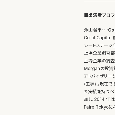
■出演者プロフ
澤山陽平・・・
Co
Coral Capi
シードステージ
上場企業調査部門
上場企業の調査/
Morganの投
アドバイザリー
(工学) 。現在
た実績を持つベンチ
加し、2014 年
Faire Tok