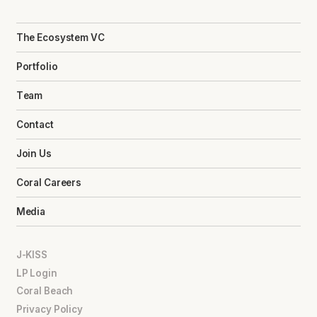
The Ecosystem VC
Portfolio
Team
Contact
Join Us
Coral Careers
Media
J-KISS
LP Login
Coral Beach
Privacy Policy