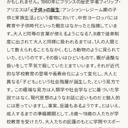
かもしれません。 1960年にフランスの歴史学者フィリップ・
アリエスは『
<子供>の誕生
：アンシァン・レジーム期の子
供と家族生活』という書物において、中世ヨーロッパには
教育や子供時代といった概念はなかったと指摘していま
す。大人と同等の言葉が使えるようになる7、8歳で徒弟制
度に出されて大人と同様に扱われるまでは、1人の人間と
して数えられることもなかく、むしろ動物のように見られて
いた、というのです。その扱いはひどいもので、親が過酷な
扱いをして平気で殺していたとまでいいます。それが近代
的な学校教育の登場や長寿命化によって変化し、大人と
異なる「子ども」という社会階層が誕生した、という見方で
す。 この極端な見方は人類学や社会学などに基づいた学
説ではなく、現代思想のようなお話に近いものだと個人的
には思っていますし、事実、反論もあるようです。とはいえ、
成人するまでの準備期間として、6歳〜18歳の人たちが学
校教育を受けたり、大人たちの庇護のもとに学問やスポー