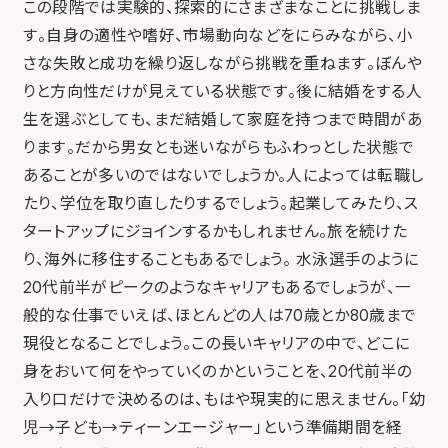
この段階では実験的、探索的にさまざまなことに挑戦しま
す。自身の適性や嗜好、市場動向などをにらみながら、小
さな失敗と成功を繰り返しながら挑戦を重ねます。ぼんや
りと方向性だけが見えている状態です。後に結婚をする人
生を選ぶとしても、まだ結婚して家庭を持つまで時間があ
ります。だから男女とも迷いながらもふわっとした状態で
あることが多いのではないでしょうか。人によっては転職し
たり、学位を取り直したりするでしょう。起業してみたり、ス
タートアップにジョインするかもしれません。旅を続けた
り、海外に移住することもあるでしょう。 水泳選手のように
20代前半がピークのようなキャリアもあるでしょうが、一
般的な仕事でいえば、ほとんどの人は70歳とか80歳まで
現役となることでしょう。この長いキャリアの中で、どこに
身をおいて何をやっていくのかということを、20代前半の
入り口だけで決めるのは、もはや現実的に思えません。「幼
児→子ども→ティーンエージャー」という準備期間を経