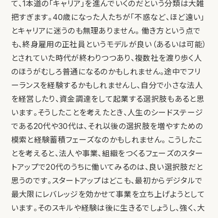
て、1本道の「キャリア」を進んでいくのだという分類は大雑
把すぎます。40歳になった人たちが「不惑など、ほど遠い」
とキャリアに迷うのも無理ありません。 働き方という点で
も、終身雇用の正社員というモデルが良い（あるいは可能）
とされていた時代が終わりつつあり、複数社を渡り歩く人
のほうがむしろ普通になるのかもしれません。途中でフリ
ーランスを経験するかもしれませんし、自分で小さな法人
を経営したり、資金調達をして起業する選択肢もあると思
います。そうしたことを考えたとき、人生のシードステージ
である20代や30代は、それ以後の選択肢を増やすための
模索と経験蓄積フェーズなのかもしれません。 こうしたこ
とを考えると、法人や事業、組織をつくるフェーズのスター
トアップで20代のうちに働いてみるのは、良い選択肢だと
思うのです。スタートアップはどこも、最初からデジタルで
最大限にレバレッジを効かせて事業を立ち上げようとして
います。そのスキルや経験は後に生きるでしょうし、強く、大