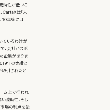
で流動性が低いこ
artaXは『未
、10年後には
いているわけが
プで、会社がスポ
げた企業がありま
2019年の実績と
）が取引されたと
ォーム上で行われ
高い流動性、そし
式市場の利点を最