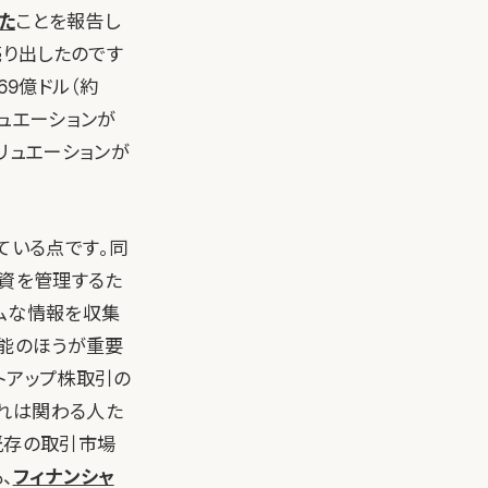
た
ことを報告し
売り出したのです
69億ドル（約
ュエーションが
バリュエーションが
ている点です。同
投資を管理するた
ムな情報を収集
機能のほうが重要
トアップ株取引の
れは関わる人た
既存の取引市場
、
フィナンシャ