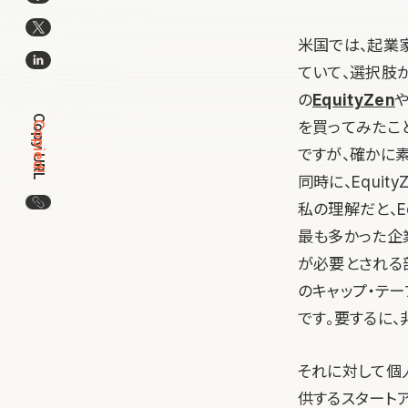
米国では、起業
ていて、選択肢
の
EquityZen
Copy URL
を買ってみたこ
Copied!
ですが、確かに
同時に、Equi
この記事のURLをコピー
私の理解だと、E
最も多かった企
が必要とされる
のキャップ・テー
です。要するに
それに対して個
供するスタートア