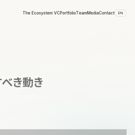
The Ecosystem VC
Portfolio
Team
Media
Contact
EN
すべき動き