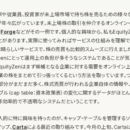
家や従業員、投資家が未上場市場で持ち株を売るための様々
が年々広がっています。未上場株の取引を仲介するオンライン・
や
Forge
などがその一例です。個人的な興味から、私もEquity
とがあります。実際に使ってみればサービスの仕組みを理解で
素晴らしいサービスで、株の売買も比較的スムーズに行えました
tyZenにとって運用上の負担が多そうなシステムであることが
quityZenはまず候補となる企業に対する需要をオンライン
業の株をまとめて引っ張ってくるという方法を取っています。
部分がまだまだ多く、株式売買が行われる企業自体の情報や、
ブル（cap table：資本政策表）の変化に関するデータがほ
、非効率的で不透明なシステムだということです。
人的に特に興味を持ったのが、キャップ・テーブルを管理するソ
ップ、
Carta
による最近の取り組みです。今月の上旬、Cart