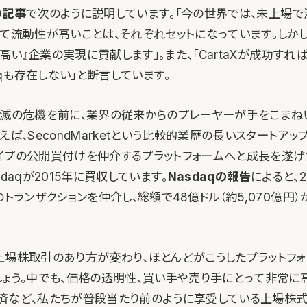
の記事
で次のように説明しています。「今の世界では、未上場
て流動性が高いことは、それぞれセットになっています。しかし、C
い』企業の実現に貢献します」。また、「CartaXが成功すれば
daqも存在しない」と断言しています。
破滅の危機を前に、業界の従来からのプレーヤーが手をこまね
えば、SecondMarketという比較的業歴の長いスタートアッ
イプの公開買付けを仲介するプラットフォームへと成長を遂
sdaqが2015年に買収しています。
Nasdaqの報告
によると、
のトランザクションを仲介し、総額で48億ドル（約5,070億円
上場株取引のあり方が変わり、ほとんどがこうしたプラットフ
しょう。中でも、価格の透明性、買い手や売り手にとって非常に
済など、私たちが普段当たり前のように享受している上場株