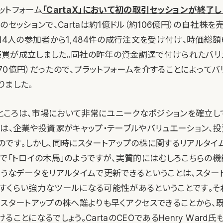
ットフォーム
「CartaX」において初の取引セッションが終了し
のセッションで、Cartaは約1億ドル（約106億円）の自社株を
14人の参加者から1,484件の成行注文を受け付け、時価総額
）で売買が成立しました。同社の昨年の資金調達で付けられたバリ
,270億円）だったので、プラットフォームを介することによって
りました。
白いところは、市場において非常にユニークなポジションを確立し
アは、企業や投資家がキャップ・テーブルやバリュエーション、
のです。しかし、同時にスタートアップの株に関するリアルタイ
るで「トロイの木馬」のようですが、実質的にはむしろこちらの
ようなデータをリアルタイムで更新できるということは、スター
すくらい強力なツールになる可能性があるということです。そ
、スタートアップの株へ誰よりも早くアクセスできることから、
ことになるでしょう。CartaのCEOであるHenry Ward氏も