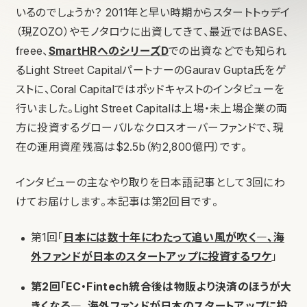
いるのでしょうか？ 2011年と早い時期からスタートトゥデイ
（現ZOZO）やモノタロウに出資してきて、最近ではBASE、
freee、
SmartHRへのシリーズD
での出資などでも知られ
るLight Street CapitalパートナーのGaurav Gupta氏をゲ
ストに、Coral Capitalではポッドキャストのインタビューを
行いました。Light Street Capitalは上場・未上場企業の両
方に投資するグローバルなクロスオーバーファンドで、現
在の運用資産残高は$2.5b（約2,800億円）です。
インタビューの主なやり取りを日本語記事として3回にわ
けてお届けします。本記事は第2回目です。
第1回「
日本には数十年にわたって追い風が吹く―、海
外ファンドが日本のスタートアップに投資するワケ
」
第2回「EC・Fintech統合後は物販より決済のほうが大
きくなる―、海外ファンドが日本のスタートアップに投