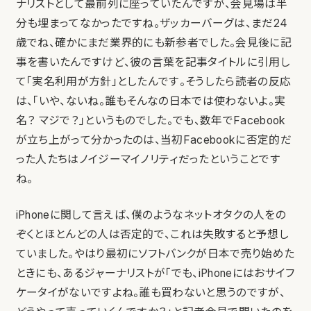
ナリストとして最前列に座っていたんですが、会見場は半
分も埋まってなかったですね。ザッカーバーグは、まだ24
歳でね、確かにまだ業界的にも新参者でした。会見後に記
事を書いたんですけど、彼の言葉を記事タイトルに引用し
て「実名利用が方針」としたんです。そうしたら読者の反応
は、「いや、ないね。誰もそんなの日本では使わないよ。実
名？ マジで？」というものでした。でも、数年でFacebook
が立ち上がって分かったのは、当初Facebookに否定的だ
った人たちはノイジーマイノリティだったということです
ね。
iPhoneに関して言えば、僕のようなネットオタクの人をの
ぞくとほとんどの人は否定的で、これは失敗すると予想し
ていました。やはり最初にソフトバンクが日本で売り始めた
ときにも、あるジャーナリストが「でも、iPhoneにはおサイフ
ケータイがないですよね。誰も買わないと思うのですが、