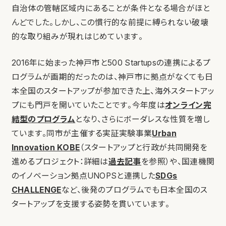
自治体の管轄区域内にあることが条件となる場合がほと
んどでした。しかし、この慣行的な前提に縛られない破壊
的な取り組みが現れはじめています。
2016年に始まった神戸市と500 Startupsの連携によるプ
ログラムが画期的だったのは、神戸市に拠点がなくても日
本全国のスタートアップが参加できた上、海外スタートアッ
プにも門戸を開いていたことです。今年度は
オンライン完
結型のプログラム
となり、さらにボーダレスな性質を増し
ています。同市が主催する実証実験事業
Urban
Innovation KOBE
（スタートアップと行政が共同開発を
進めるプロジェクト：詳細は
過去記事
を参照）や、国連機関
のイノベーション拠点UNOPSと連携した
SDGs
CHALLENGE
など、後発のプログラムでも日本全国のス
タートアップを支援する姿勢を貫いています。