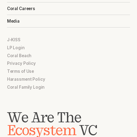
Coral Careers
Media
J-KISS
LP Login
Coral Beach
Privacy Policy
Terms of Use
Harassment Policy
Coral Family Login
We Are The
Ecosystem
VC