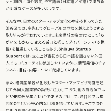
ット（国内／海外志向）や言語面（日本語／英語）で境界線
が明確なケースが多いようです。
そんな中、日本のスタートアップ文化の中心を担ってきた
渋谷区では、率先してグローバルの垣根を越えようとする
取り組みが行われています。未来構想の柱の1つとして「ち
がいを ちからに 変える街。」と標してダイバーシティ（多様
性）を推進していることもあり、
Shibuya Startup
Support
では、立ち上げ当初から日本語を話さない外国
人でもコミュニティに参加しやすいように、情報発信のチャ
ンネル、言語、内容について配慮しています。
また、経済産業省が創設したスタートアップビザ制度を通
じて外国人起業家の誘致に注力しており、他の自治体では
ビザ発給数が年間1桁台であるのに対して、渋谷区では年
間100件という野心的な目標を掲げています。そこで海外
に拠点を置く外国人がビザ制度に関する情報を得て、申請