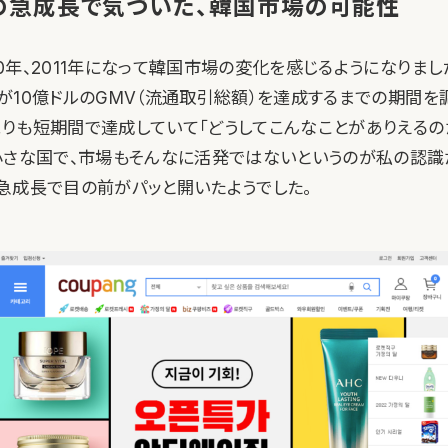
ngの急成長で気づいた、韓国市場の可能性
10年、2011年になって韓国市場の変化を感じるようになりま
ngが10億ドルのGMV（流通取引総額）を達成するまでの期間
nよりも短期間で達成していて「どうしてこんなことがありえるの
小さな国で、市場もそんなに活発ではないというのが私の認識
gの急成長で目の前がパッと開いたようでした。