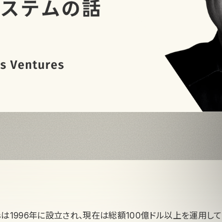
turesは1996年に設立され、現在は総額100億ドル以上を運用し