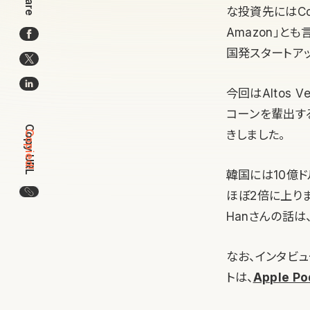
Share
な投資先にはCou
Amazon」と
国発スタートア
今回はAltos 
コーンを輩出す
Copy URL
きしました。
Copied!
韓国には10億ド
この記事のURLをコピー
ほぼ2倍に上り
Hanさんの話
なお、インタビ
トは、
Apple Po