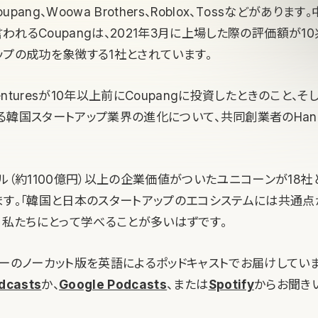
pang、Woowa Brothers、Roblox、Tossなどがありま
も言われるCoupangは、2021年3月に上場した際の評価額が1
ップの成功を象徴する1社とされています。
Venturesが10年以上前にCoupangに投資したときのこと、
る韓国スタートアップ業界の進化について、共同創業者のHan 
ル（約1100億円）以上の企業価値がついたユニコーンが18社
ます。「韓国と日本のスタートアップのエコシステムには共通点
は、私たちにとって学べることが多いはずです。
ューのノーカット版を英語によるポッドキャストでお届けしていま
dcasts
か、
Google Podcasts
、または
Spotify
からお聞き