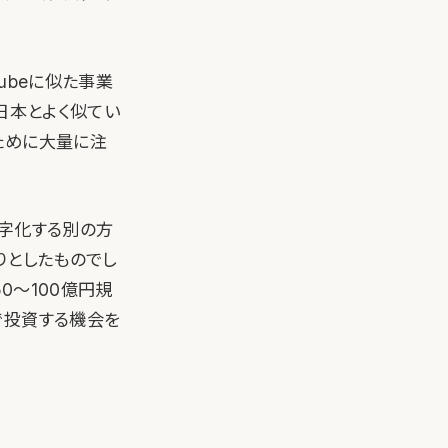
ubeに似た事業
は日本とよく似てい
ために大量に注
黒字化する別の方
りとしたものでし
0〜100億円規
で投資する機会を