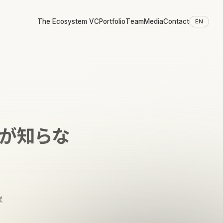
The Ecosystem VC
Portfolio
Team
Media
Contact
EN
人が知らな
覚