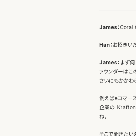
James：
Cora
Han：
お招きい
James：
まず伺
ァウンダーはこ
さいにもかかわ
例えばeコマースの
企業の「Kraf
ね。
そこで聞きたい