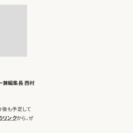
トナー兼編集長 西村
ーを今後も予定して
yのリンク
から、ぜ