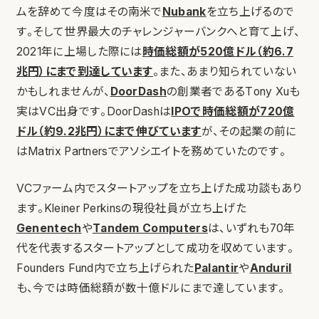
ムを辞めて今度はその南米で
Nubank
を立ち上げるので
す。そして世界最大のチャレンジャーバンクへと育て上げ、
2021年に上場した際には
時価総額が520億ドル（約6.7
兆円）にまで到達しています
。また、あまり知られていない
かもしれませんが、
DoorDash
の創業者であるTony Xuも
実はVC出身です。DoorDashは
IPOで時価総額が720億
ドル（約9.2兆円）にまで伸びています
が、その起業の前に
はMatrix Partnersでアソシエイトを務めていたのです。
VCファーム内でスタートアップを立ち上げた成功談もあり
ます。Kleiner Perkinsの現役社員が立ち上げた
Genentech
や
Tandem Computers
は、いずれも70年
代を代表するスタートアップとして成功を収めています。
Founders Fund内で立ち上げられた
Palantir
や
Anduril
も、今では時価総額が数十億ドルにまで達しています。