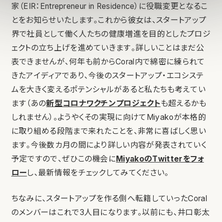
家（EIR：Entrepreneur in Residence）に役職変更となるこ
とをお知らせいたします。これから彼女は、スタートアップ
界で社員として働く人たちの健康増進を目的としたプロジ
ェクトの立ち上げを進めていきます。詳しいことはまだ公
表できませんが、何年も前からCoral内で綿密に練られて
きたアイディアであり、今後のスタートアップ・エコシステ
ムを大きく変えるポテンシャルがあると私たちも考えてい
ます（あの
新型コロナワクチンプロジェクト
も超えるかも
しれません）。ようやくその実現に向けてMiyakoが本格的
に取り組める段階まで来れたことを、非常に喜ばしく思い
ます。今後数カ月の間により詳しい内容が発表されていく
予定ですので、ぜひこの機会に
MiyakoのTwitterをフォ
ロー
し、最新情報をチェックしてみてください。
ちなみに、スタートアップを作る側へ転籍していったCoral
のメンバーはこれで3人目になります。以前にも、井口彰太