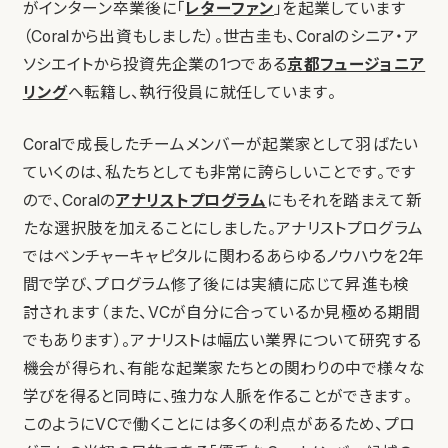
がインターン卒業後に「
レターファン
」を起業しています
（Coralから出資もしました）。世古圭も、Coralのシニア・ア
ソシエイトから投資先企業の1つである
京都フュージョニア
リング
へ転籍し、執行役員に就任しています。
Coralで成長したチームメンバーが起業家として羽ばたい
ていくのは、私たちとしても非常に誇らしいことです。です
ので、Coralの
アナリストプログラム
にもそれを踏まえて新
たな選択肢を加えることにしました。アナリストプログラム
ではベンチャーキャピタルに関わるあらゆるノウハウを2年
間で学び、プログラム修了後には実績に応じて昇進も検
討されます（また、VCが自分に合っているか見極める期間
でもあります）。アナリストは幅広い業界について研究する
機会が得られ、有能な起業家たちとの関わりの中で様々な
学びを得ると同時に、強力な人脈を作ることができます。
このようにVCで働くことには多くの利点があるため、プロ