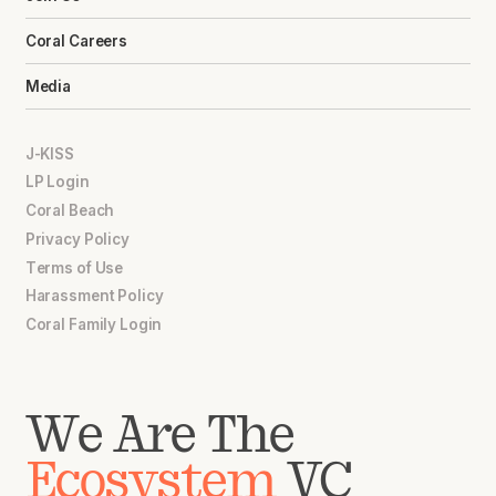
Coral Careers
Media
J-KISS
LP Login
Coral Beach
Privacy Policy
Terms of Use
Harassment Policy
Coral Family Login
We Are The
Ecosystem
VC