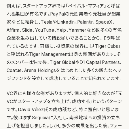
例えば、スタートアップ界では「ペイパル・マフィア」と呼ば
れる集団が有名です。PayPalの元創業者や元社員が起業
家などに転身し、TeslaやLinkedIn、Palantir、SpaceX、
Affirm、Slide、YouTube、Yelp、Yammerなど数多くの有名
企業を生み出している精鋭揃いであることから、そう呼ば
れているのです。同様に、投資家の世界にも「Tiger Cubs」
と呼ばれるTiger Management出身の集団があります。そ
のメンバーは独立後、Tiger GlobalやD1 Capital Partners、
Coatue、Arena Holdingsをはじめとした多くの新たなヘッ
ジファンドを設立して成功していることで知られています。
VC界にも様々な例がありますが、個人的に好きなのが「元
VCがスタートアップを立ち上げ、成功する」というパターン
です。David Vélez氏の成功談など、特に面白いと思いま
す。彼はまずSequoiaに入社し、南米地域への投資の立ち
上げを担当しました。しかし多少の成果を出した後、ファー