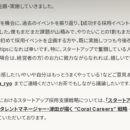
企画・実施していきました。
設立を機会に、過去のイベントを振り返り、【成功する採用イベン
ました。僕もまだまだ課題が山積みで、やりたいことの1割もま
ら初めて採用イベントを企画する方や、既に実施しつつも今後
tipsになれば幸いです。特に、スタートアップで奮闘している
場合は、経営者の方）のお力に微力ながらなれれば、嬉しいで
共感した！いやいや自分はもっとうまくやっている！などご意見
_ryo
までご連絡ください！お茶でもしながら議論したいです
pitalにおけるスタートアップ採用支援戦略については、
「スタート
レントマネージャー・津田が描く “Coral Careers” 戦略
ていただいております。