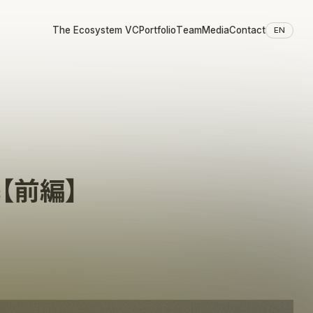
The Ecosystem VC
Portfolio
Team
Media
Contact
EN
【前編】