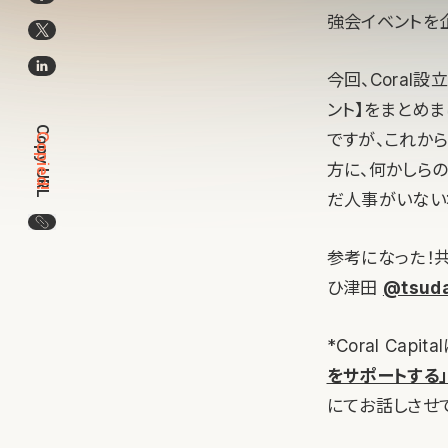
強会イベントを
今回、Coral
ント】をまとめ
Copy URL
ですが、これか
Copied!
方に、何かしらの
だ人事がいない
この記事のURLをコピー
参考になった！
ひ津田
@tsuda
*Coral Ca
をサポートする」タ
にてお話しさせ