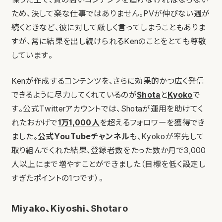
ため、決して楽な仕事ではありません。PVが伸びない週が
続くときなど、彼に対して厳しく言ってしまうこともありま
すが、常に結果を出し続けられるKenのことをとても尊敬
しています。
Kenが作成するコンテンツを、さらに効果的かつ広く発信
できるように尽力してくれているのが
Shota
と
Kyoko
で
す。公式Twitterアカウントでは、Shotaが運用を助けてく
れたおかげで
1万1,000人
を超えるフォロワーを獲得でき
ました。
公式YouTubeチャンネル
も、Kyokoが率先して
取り組んでくれた結果、登録者数をたった数か月で3,000
人以上にまで増やすことができました（目標を低く設定し
すぎたポイントの1つです）。
Miyako、Kiyoshi、Shotaro