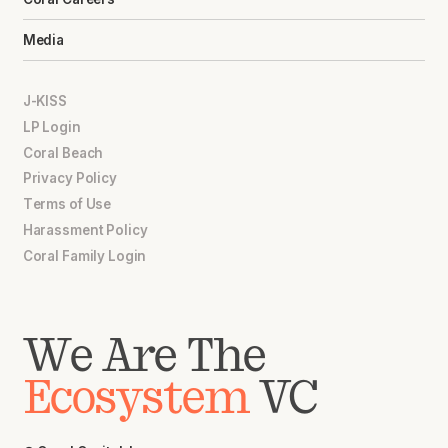
Media
J-KISS
LP Login
Coral Beach
Privacy Policy
Terms of Use
Harassment Policy
Coral Family Login
We Are The
Ecosystem
VC