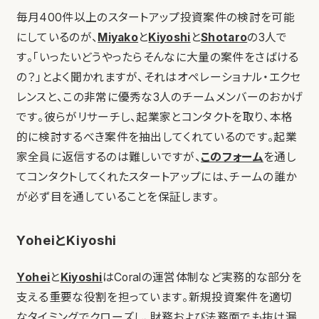
毎月400件以上のスタートアップ投資案件の検討を可能
にしているのが、
Miyako
と
Kiyoshi
と
Shotaro
の3人で
す。「いったいどうやったらそんなに大量の案件をさばける
の？」とよく聞かれますが、それはオペレーショナル・エクセ
レンスと、この非常に優秀な3人のチームメンバーのおかげ
です。彼らがリサーチし、起業家とコンタクトを取り、本格
的に検討するべき案件を抽出してくれているのです。起業
家全員に返信するのは難しいですが、
このフォーム
を通し
てコンタクトしてくれたスタートアップには、チームの誰か
が必ず目を通していることを保証します。
YoheiとKiyoshi
Yohei
と
Kiyoshi
はCoralの運営体制など実務的な部分を
支える重要な役割を担っています。新規投資案件を適切
なタイミングでクローズし、財務および法務面でも抜け漏