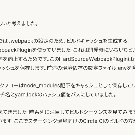
怪しいと考えました。
は、webpackの設定のため、ビルドキャッシュを生成する
eWebpackPluginを使っていました。これは開発時にいちい
向上するためです。このHardSourceWebpackPluginはno
ッシュを保存します。前述の環境依存の設定ファイル.envを
のワークフローはnode_modules配下をキャッシュとして保存し
チ名とyarn.lockのハッシュ値をパスにしていました。
えてきました。時系列に注目してビルドシーケンスを見てみま
ます。ここでステージング環境向けのCircle CIのビルドの