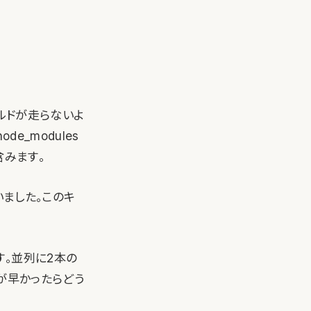
ちビルドが走らないよ
de_modules
含みます。
ていました。このキ
す。並列に2本の
方が早かったらどう