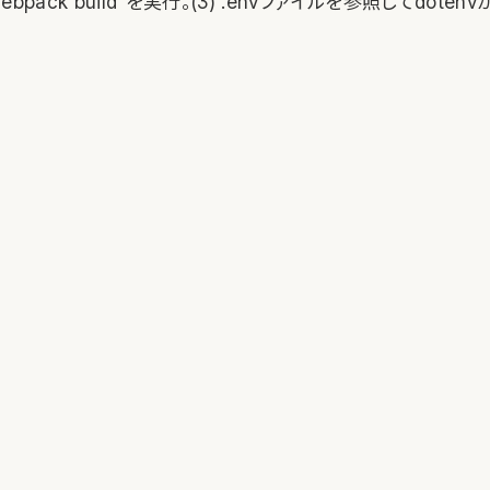
webpack build”を実行。(3) .envファイルを参照してdot