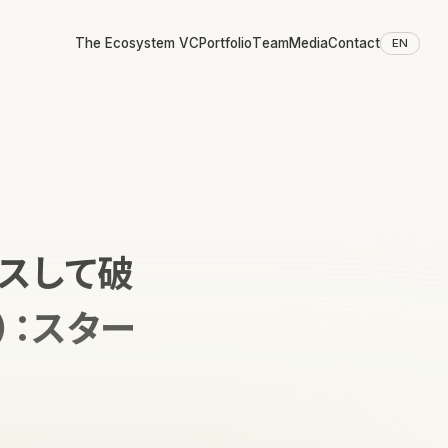
The Ecosystem VC
Portfolio
Team
Media
Contact
EN
スして破
es）：スター
）