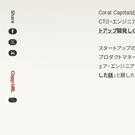
Coral Capi
Share
CTO・エンジニア
トアップ開発しく
スタートアップ
プロダクトマネージ
ェア・エンジニ
Copy URL
した話
」と題し
Copied!
この記事のURLをコピー