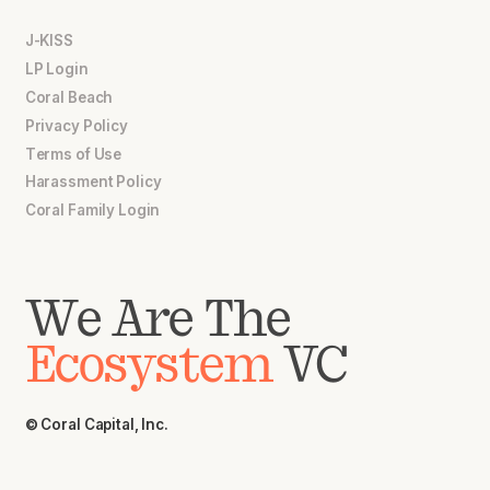
J-KISS
LP Login
Coral Beach
Privacy Policy
Terms of Use
Harassment Policy
Coral Family Login
We Are The
Ecosystem
VC
© Coral Capital, Inc.