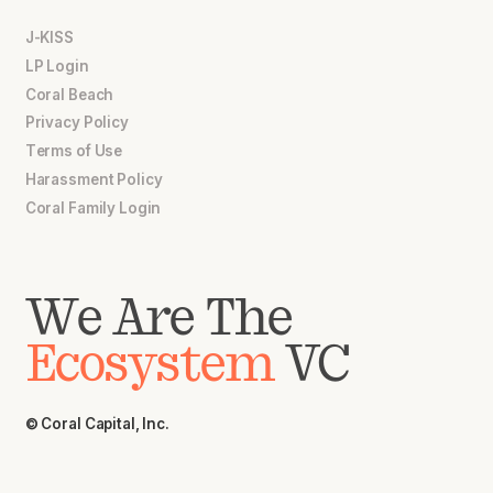
J-KISS
LP Login
Coral Beach
Privacy Policy
Terms of Use
Harassment Policy
Coral Family Login
We Are The
Ecosystem
VC
© Coral Capital, Inc.