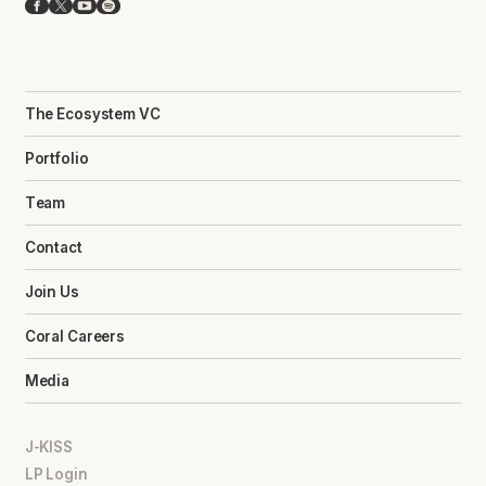
Facebook
X
YouTube
Spotify
The Ecosystem VC
Portfolio
Team
Contact
Join Us
Coral Careers
Media
J-KISS
LP Login